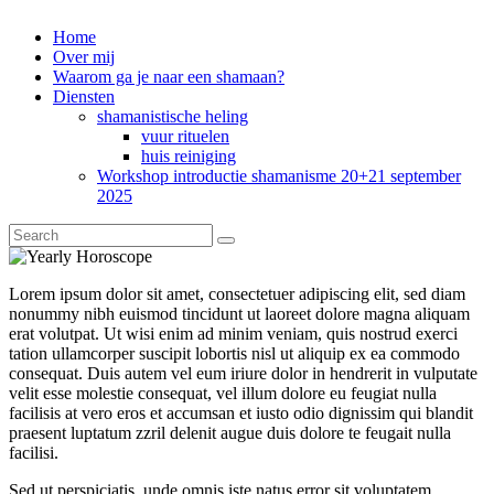
Home
Over mij
Waarom ga je naar een shamaan?
Diensten
shamanistische heling
vuur rituelen
huis reiniging
Workshop introductie shamanisme 20+21 september
2025
Lorem ipsum dolor sit amet, consectetuer adipiscing elit, sed diam
nonummy nibh euismod tincidunt ut laoreet dolore magna aliquam
erat volutpat. Ut wisi enim ad minim veniam, quis nostrud exerci
tation ullamcorper suscipit lobortis nisl ut aliquip ex ea commodo
consequat. Duis autem vel eum iriure dolor in hendrerit in vulputate
velit esse molestie consequat, vel illum dolore eu feugiat nulla
facilisis at vero eros et accumsan et iusto odio dignissim qui blandit
praesent luptatum zzril delenit augue duis dolore te feugait nulla
facilisi.
Sed ut perspiciatis, unde omnis iste natus error sit voluptatem