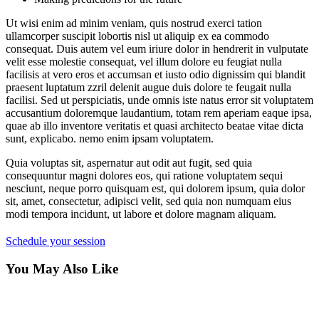
Ut wisi enim ad minim veniam, quis nostrud exerci tation
ullamcorper suscipit lobortis nisl ut aliquip ex ea commodo
consequat. Duis autem vel eum iriure dolor in hendrerit in vulputate
velit esse molestie consequat, vel illum dolore eu feugiat nulla
facilisis at vero eros et accumsan et iusto odio dignissim qui blandit
praesent luptatum zzril delenit augue duis dolore te feugait nulla
facilisi. Sed ut perspiciatis, unde omnis iste natus error sit voluptatem
accusantium doloremque laudantium, totam rem aperiam eaque ipsa,
quae ab illo inventore veritatis et quasi architecto beatae vitae dicta
sunt, explicabo. nemo enim ipsam voluptatem.
Quia voluptas sit, aspernatur aut odit aut fugit, sed quia
consequuntur magni dolores eos, qui ratione voluptatem sequi
nesciunt, neque porro quisquam est, qui dolorem ipsum, quia dolor
sit, amet, consectetur, adipisci velit, sed quia non numquam eius
modi tempora incidunt, ut labore et dolore magnam aliquam.
Schedule your session
You May Also Like