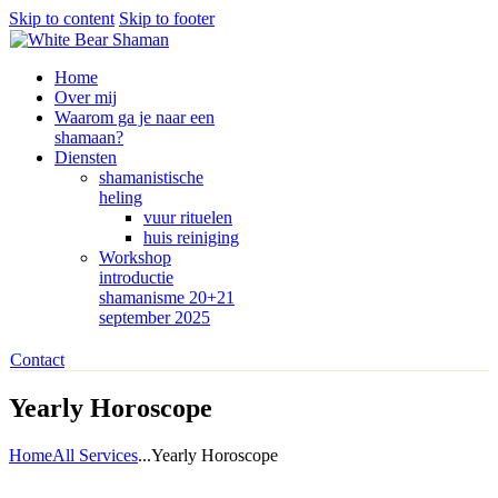
Skip to content
Skip to footer
Home
Over mij
Waarom ga je naar een
shamaan?
Diensten
shamanistische
heling
vuur rituelen
huis reiniging
Workshop
introductie
shamanisme 20+21
september 2025
Contact
Yearly Horoscope
Home
All Services
...
Yearly Horoscope