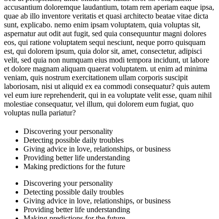
accusantium doloremque laudantium, totam rem aperiam eaque ipsa,
quae ab illo inventore veritatis et quasi architecto beatae vitae dicta
sunt, explicabo. nemo enim ipsam voluptatem, quia voluptas sit,
aspernatur aut odit aut fugit, sed quia consequuntur magni dolores
eos, qui ratione voluptatem sequi nesciunt, neque porro quisquam
est, qui dolorem ipsum, quia dolor sit, amet, consectetur, adipisci
velit, sed quia non numquam eius modi tempora incidunt, ut labore
et dolore magnam aliquam quaerat voluptatem. ut enim ad minima
veniam, quis nostrum exercitationem ullam corporis suscipit
laboriosam, nisi ut aliquid ex ea commodi consequatur? quis autem
vel eum iure reprehenderit, qui in ea voluptate velit esse, quam nihil
molestiae consequatur, vel illum, qui dolorem eum fugiat, quo
voluptas nulla pariatur?
Discovering your personality
Detecting possible daily troubles
Giving advice in love, relationships, or business
Providing better life understanding
Making predictions for the future
Discovering your personality
Detecting possible daily troubles
Giving advice in love, relationships, or business
Providing better life understanding
Making predictions for the future